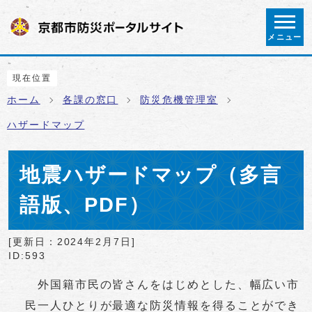
ページの先頭です
メニュー
ここから本文です
現在位置
ホーム
各課の窓口
防災危機管理室
ハザードマップ
地震ハザードマップ（多言
語版、PDF）
[更新日：
2024年2月7日
]
ID:593
外国籍市民の皆さんをはじめとした、幅広い市
民一人ひとりが最適な防災情報を得ることができ