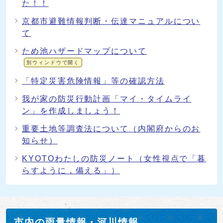
た！！
京都市避難情報判断・伝達マニュアルについ
て
ため池ハザードマップについて
別ウィンドウで開く
「特定災害危険情報」等の確認方法
我が家の防災行動計画「マイ・タイムライ
ン」を作成しましょう！
重要土地等調査法について（内閣府からのお
知らせ）
KYOTOわたしの防災ノート（女性視点で「暮
らすように，備える」）
市内の雨量情報・河川情報