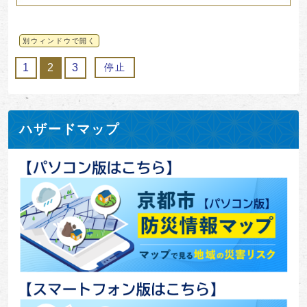
別ウィンドウで開く
1
2
3
停止
ハザードマップ