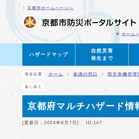
ページの先頭です
京都市ホームページへ
ホーム
自然災害
ハザードマップ
発生まで
ここから本文です
ホーム
各課の窓口
防災危機管理
現在位置
あしあと
京都府マルチハザード情
[更新日：
2024年6月7日
]
ID:147