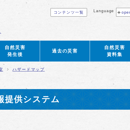
Language
コンテンツ一覧
ope
へ
自然災害
自然災害
過去の災害
発生後
資料集
室
ハザードマップ
報提供システム