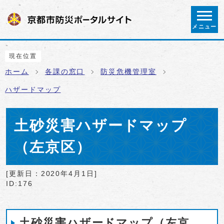
ページの先頭です
メニュー
ここから本文です
現在位置
ホーム
各課の窓口
防災危機管理室
ハザードマップ
土砂災害ハザードマップ
（左京区）
[更新日：
2020年4月1日
]
ID:176
土砂災害ハザードマップ（左京