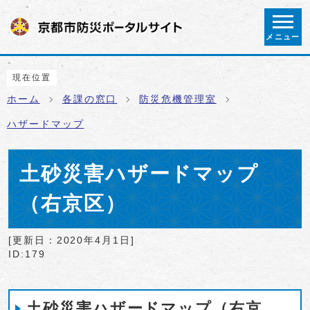
ページの先頭です
メニュー
ここから本文です
現在位置
ホーム
各課の窓口
防災危機管理室
ハザードマップ
土砂災害ハザードマップ
（右京区）
[更新日：
2020年4月1日
]
ID:179
土砂災害ハザードマップ（右京