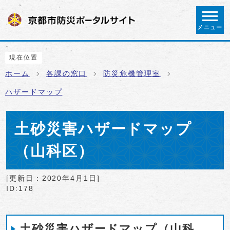
ページの先頭です
メニュー
ここから本文です
現在位置
ホーム
各課の窓口
防災危機管理室
ハザードマップ
土砂災害ハザードマップ
（山科区）
[更新日：
2020年4月1日
]
ID:178
土砂災害ハザードマップ（山科