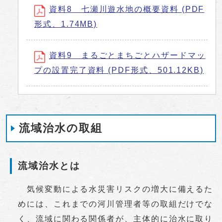
資料8 七瀬川遊水地の概要資料 (PDF
形式、1.74MB)
資料9 まるごとまちごとハザードマッ
プの設置完了資料 (PDF形式、501.12KB)
流域治水の取組
流域治水とは
気候変動による水災害リスクの増大に備えるた
めには、これまでの河川管理者等の取組だけでな
く、流域に関わる関係者が、主体的に治水に取り