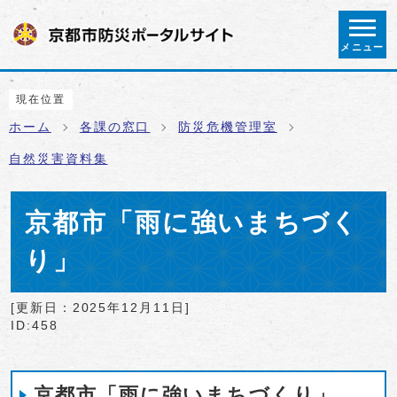
ページの先頭です
メニュー
ここから本文です
現在位置
ホーム
各課の窓口
防災危機管理室
自然災害資料集
京都市「雨に強いまちづく
り」
[更新日：
2025年12月11日
]
ID:458
京都市「雨に強いまちづくり」