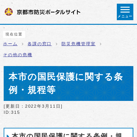
ページの先頭です
メニュー
ここから本文です
現在位置
ホーム
各課の窓口
防災危機管理室
その他の危機
本市の国民保護に関する条
例・規程等
[更新日：
2022年3月11日
]
ID:315
本市の国民保護に関する条例・規