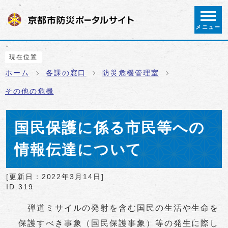
ページの先頭です
メニュー
ここから本文です
現在位置
ホーム
各課の窓口
防災危機管理室
その他の危機
国民保護に係る市民等への
情報伝達について
[更新日：
2022年3月14日
]
ID:319
弾道ミサイルの発射を含む国民の生活や生命を
保護すべき事象（国民保護事象）等の発生に際し