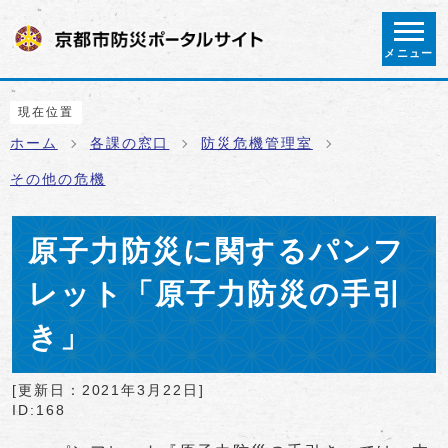
ページの先頭です
メニュー
ここから本文です
現在位置
ホーム
各課の窓口
防災危機管理室
その他の危機
原子力防災に関するパンフ
レット「原子力防災の手引
き」
[更新日：
2021年3月22日
]
ID:168