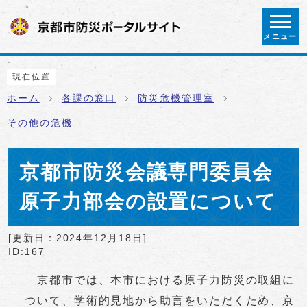
ページの先頭です
メニュー
ここから本文です
現在位置
ホーム
各課の窓口
防災危機管理室
その他の危機
京都市防災会議専門委員会
原子力部会の設置について
[更新日：
2024年12月18日
]
ID:167
京都市では、本市における原子力防災の取組に
ついて、学術的見地から助言をいただくため、京