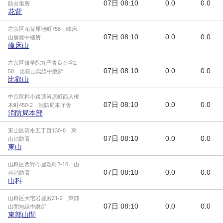
07日
08:10
0.0
0.0
防出張所
花背
左京区花背原地町758 峰床
07日
08:10
0.0
0.0
山無線中継所
峰床山
左京区修学院丸子青良ケ谷2-
07日
08:10
0.0
0.0
50 比叡山無線中継所
比叡山
中京区押小路通河原町西入榎
07日
08:10
0.0
0.0
木町450-2 消防局本庁舎
消防局本部
東山区清水五丁目130-8 東
07日
08:10
0.0
0.0
山消防署
東山
山科区西野今屋敷町2-10 山
07日
08:10
0.0
0.0
科消防署
山科
山科区大宅岩屋殿21-2 東部
07日
08:10
0.0
0.0
山間無線中継所
東部山間