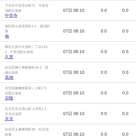
下京区中堂寺北町71 中堂寺
07日
08:10
0.0
0.0
消防出張所
中堂寺
南区西九条菅田町4-1 南消防
07日
08:10
0.0
0.0
署
南
南区久世中久世町二丁目129-
07日
08:10
0.0
0.0
2 久世消防出張所
久世
右京区梅ケ畑奥殿町26-1 高
07日
08:10
0.0
0.0
雄出張所
高雄
右京区嵯峨樒原宮ノ上町2-5
07日
08:10
0.0
0.0
宕陰出張所
宕陰
右京区京北周山町上寺田1-1
07日
08:10
0.0
0.0
京北出張所
京北
右京区太秦蜂岡町36 右京消
07日
08:10
0.0
0.0
防署