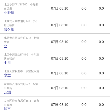
北区小野下ノ町100 小野郷
07日
08:10
0.0
0.0
出張所
小野郷
北区雲ケ畑中畑町176 雲ケ
07日
08:10
0.0
0.0
畑出張所
雲ケ畑
北区大宮西脇台町17-2 北消
07日
08:10
0.0
0.0
防署
北
北区中川北山町48-2 中川消
07日
08:10
0.0
0.0
防出張所
中川
北区大宮釈迦谷 氷室配水池
07日
08:10
0.0
0.0
氷室
左京区八瀬秋元町577 八瀬
07日
08:10
0.0
0.0
出張所
八瀬
左京区静市市原町36-3 静市
07日
08:10
0.0
0.0
出張所
静市