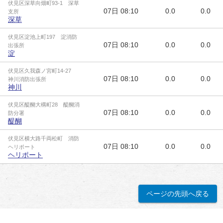
伏見区深草向畑町93-1 深草
07日
08:10
0.0
0.0
支所
深草
伏見区淀池上町197 淀消防
07日
08:10
0.0
0.0
出張所
淀
伏見区久我森ノ宮町14-27
07日
08:10
0.0
0.0
神川消防出張所
神川
伏見区醍醐大構町28 醍醐消
07日
08:10
0.0
0.0
防分署
醍醐
伏見区横大路千両松町 消防
07日
08:10
0.0
0.0
ヘリポート
ヘリポート
ページの先頭へ戻る