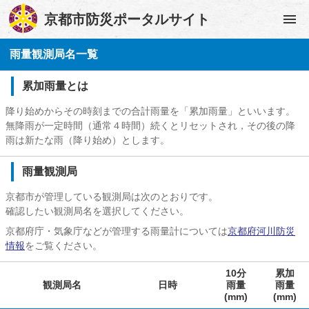
京都市防災ポータルサイト
雨量観測局名一覧
累加雨量とは
降り始めからその時刻までの合計雨量を「累加雨量」といいます。
無降雨が一定時間（通常４時間）続くとリセットされ，その後の降
雨は新たな雨（降り始め）とします。
雨量観測局
京都市が管理している観測局は次のとおりです。
確認したい観測局名を選択してください。
京都府庁・気象庁などが管理する雨量計については
京都府河川防災
情報
をご覧ください。
10分
累加
観測局名
日時
雨量
雨量
(mm)
(mm)