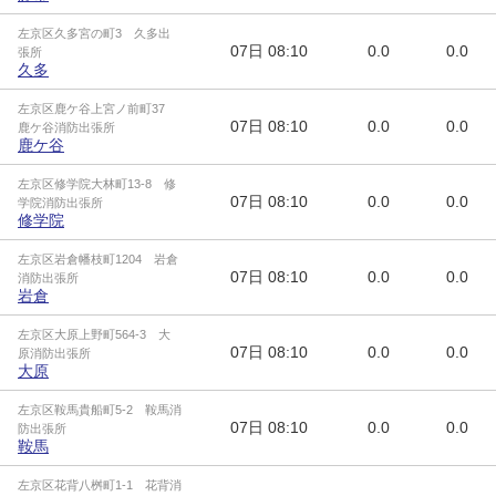
左京区久多宮の町3 久多出
07日
08:10
0.0
0.0
張所
久多
左京区鹿ケ谷上宮ノ前町37
07日
08:10
0.0
0.0
鹿ケ谷消防出張所
鹿ケ谷
左京区修学院大林町13-8 修
07日
08:10
0.0
0.0
学院消防出張所
修学院
左京区岩倉幡枝町1204 岩倉
07日
08:10
0.0
0.0
消防出張所
岩倉
左京区大原上野町564-3 大
07日
08:10
0.0
0.0
原消防出張所
大原
左京区鞍馬貴船町5-2 鞍馬消
07日
08:10
0.0
0.0
防出張所
鞍馬
左京区花背八桝町1-1 花背消