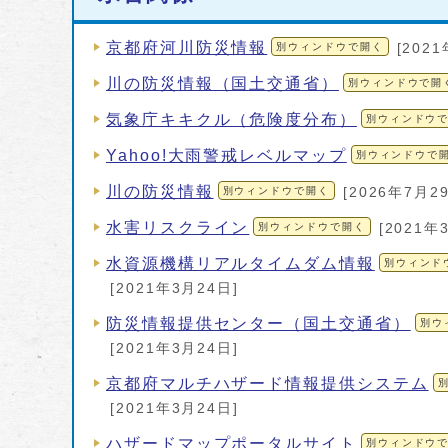
京都府河川防災情報
別ウィンドウで開く
[202
川の防災情報（国土交通省）
別ウィンドウで開
気象庁キキクル（危険度分布）
別ウィンドウ
Yahoo!大雨警戒レベルマップ
別ウィンドウで
川の防災情報
別ウィンドウで開く
[2026年7月2
水害リスクライン
別ウィンドウで開く
[2021年
水資源機構リアルタイムダム情報
別ウィンド
[2021年3月24日]
防災情報提供センター（国土交通省）
別ウ
[2021年3月24日]
京都府マルチハザード情報提供システム
[2021年3月24日]
ハザードマップポータルサイト
別ウィンドウ