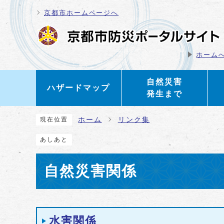
ページの先頭です
京都市ホームページへ
ホーム
自然災害
ハザードマップ
発生まで
ここから本文です
ホーム
リンク集
現在位置
あしあと
自然災害関係
メインメニュー
水害関係