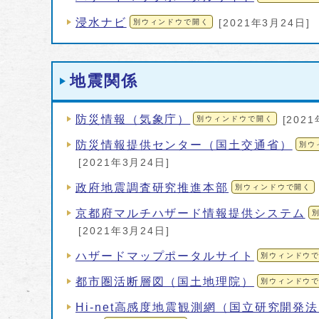
浸水ナビ
別ウィンドウで開く
[2021年3月24日]
地震関係
防災情報（気象庁）
別ウィンドウで開く
[202
防災情報提供センター（国土交通省）
別ウ
[2021年3月24日]
政府地震調査研究推進本部
別ウィンドウで開く
京都府マルチハザード情報提供システム
[2021年3月24日]
ハザードマップポータルサイト
別ウィンドウ
都市圏活断層図（国土地理院）
別ウィンドウ
Hi-net高感度地震観測網（国立研究開発