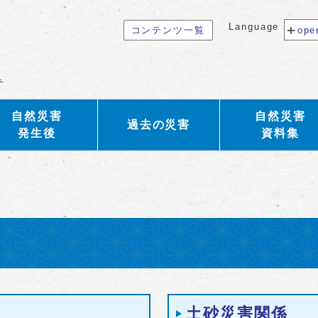
Language
コンテンツ一覧
ope
へ
自然災害
自然災害
過去の災害
発生後
資料集
土砂災害関係