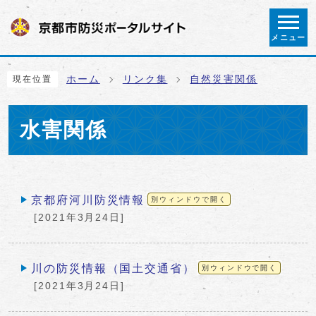
ページの先頭です
メニュー
ここから本文です
ホーム
リンク集
自然災害関係
現在位置
水害関係
メインメニュー
京都府河川防災情報
別ウィンドウで開く
[2021年3月24日]
川の防災情報（国土交通省）
別ウィンドウで開く
[2021年3月24日]