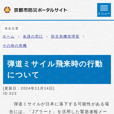
ページの先頭です
メニュー
ここから本文です
現在位置
ホーム
各課の窓口
防災危機管理室
その他の危機
弾道ミサイル飛来時の行動
について
[更新日：
2024年11月14日
]
ID:323
弾道ミサイルが日本に落下する可能性がある場
合には、「Jアラート」を活用した緊急速報メー