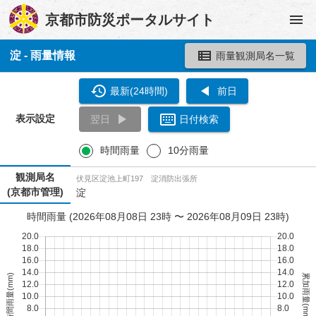
京都市防災ポータルサイト
淀 - 雨量情報
雨量観測局名一覧
最新(24時間)
前日
表示設定
翌日
日付検索
時間雨量
10分雨量
観測局名
伏見区淀池上町197 淀消防出張所
(京都市管理)
淀
時間雨量 (2026年08月08日 23時 〜 2026年08月09日 23時)