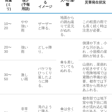
雨量
強さ
人への影
る
災害発生状況
(ミ
(予報
響
イメージ
リ)
用語)
地面から
やや
の跳ね返
この程度の雨で
10
〜
ザーザー
強い
りで足元
も長く続く時は
20
と降る。
雨
がぬれ
注意が必要。
る。
側溝や下水，小
20
〜
強い
どしゃ降
さな川があふ
30
雨
り。
れ，小規模の崖
崩れが始まる。
傘を差し
山崩れ，崖崩れ
ていても
バケツを
が起きやすくな
ぬれる。
ひっくり
り危険地域では
30
〜
激し
返したよ
避難の準備が必
50
い雨
うに降
要。都市では下
る。
水管から雨水が
あふれる。
都市部では地下
室や地下街に雨
滝のよう
水が流れ込む場
非常
傘は全く
に降る。
合がある。マン