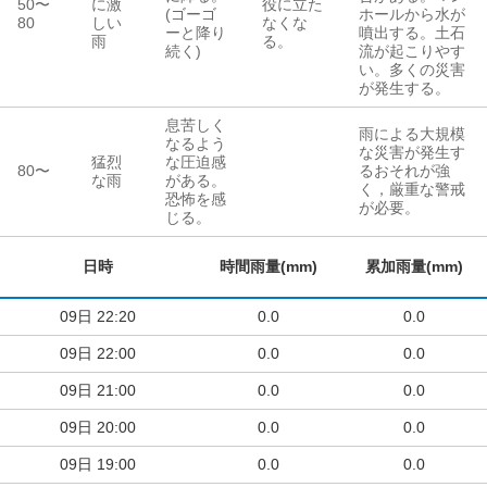
50
〜
に激
役に立た
(ゴーゴ
ホールから水が
80
しい
なくな
ーと降り
噴出する。土石
雨
る。
続く)
流が起こりやす
い。多くの災害
が発生する。
息苦しく
雨による大規模
なるよう
な災害が発生す
猛烈
な圧迫感
80
〜
るおそれが強
な雨
がある。
く，厳重な警戒
恐怖を感
が必要。
じる。
日時
時間雨量(mm)
累加雨量(mm)
09日
22:20
0.0
0.0
09日
22:00
0.0
0.0
09日
21:00
0.0
0.0
09日
20:00
0.0
0.0
09日
19:00
0.0
0.0