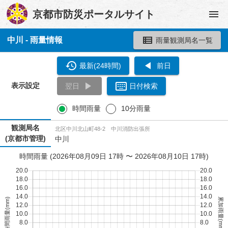
京都市防災ポータルサイト
中川 - 雨量情報
雨量観測局名一覧
最新(24時間)
前日
表示設定
翌日
日付検索
時間雨量
10分雨量
観測局名
北区中川北山町48-2 中川消防出張所
(京都市管理)
中川
時間雨量 (2026年08月09日 17時 〜 2026年08月10日 17時)