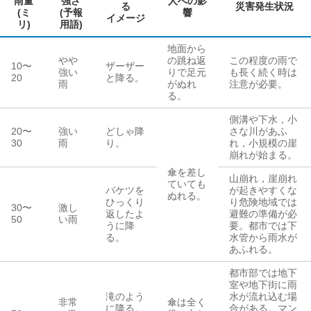
雨量
強さ
人への影
る
災害発生状況
(ミ
(予報
響
イメージ
リ)
用語)
地面から
やや
の跳ね返
この程度の雨で
10
〜
ザーザー
強い
りで足元
も長く続く時は
20
と降る。
雨
がぬれ
注意が必要。
る。
側溝や下水，小
20
〜
強い
どしゃ降
さな川があふ
30
雨
り。
れ，小規模の崖
崩れが始まる。
傘を差し
山崩れ，崖崩れ
ていても
バケツを
が起きやすくな
ぬれる。
ひっくり
り危険地域では
30
〜
激し
返したよ
避難の準備が必
50
い雨
うに降
要。都市では下
る。
水管から雨水が
あふれる。
都市部では地下
室や地下街に雨
滝のよう
水が流れ込む場
非常
傘は全く
に降る。
合がある。マン