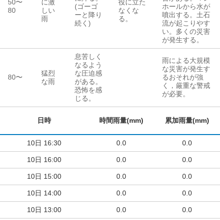
50
〜
に激
役に立た
(ゴーゴ
ホールから水が
80
しい
なくな
ーと降り
噴出する。土石
雨
る。
続く)
流が起こりやす
い。多くの災害
が発生する。
息苦しく
雨による大規模
なるよう
な災害が発生す
猛烈
な圧迫感
80
〜
るおそれが強
な雨
がある。
く，厳重な警戒
恐怖を感
が必要。
じる。
日時
時間雨量(mm)
累加雨量(mm)
10日
16:30
0.0
0.0
10日
16:00
0.0
0.0
10日
15:00
0.0
0.0
10日
14:00
0.0
0.0
10日
13:00
0.0
0.0