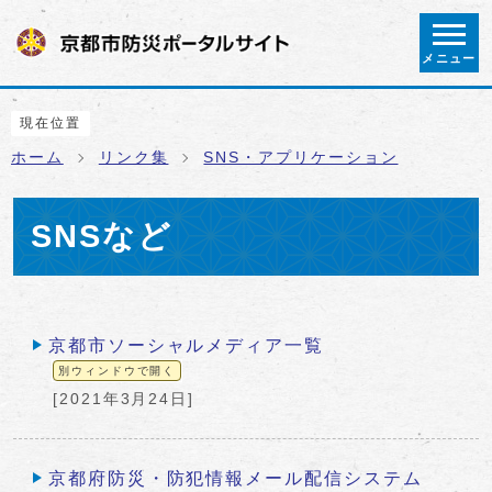
ページの先頭です
メニュー
ここから本文です
現在位置
ホーム
リンク集
SNS・アプリケーション
SNSなど
メインメニュー
京都市ソーシャルメディア一覧
別ウィンドウで開く
[2021年3月24日]
京都府防災・防犯情報メール配信システム