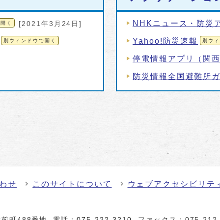
NHKニュース・防災
で開く
[2021年3月24日]
Yahoo!防災速報
別ウィンドウで開く
別ウィ
停電情報アプリ（関
防災情報全国避難所
わせ
このサイトについて
ウェブアクセシビリテ
前町488番地
電話：
075-222-3210
ファックス：075-212-