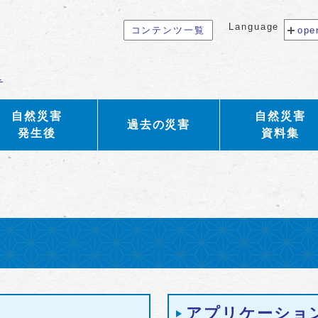
Language
コンテンツ一覧
ope
へ
自然災害
自然災害
過去の災害
発生後
資料集
アプリケーショ