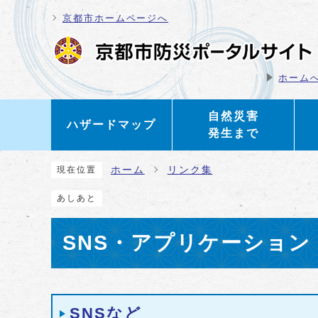
ページの先頭です
京都市ホームページへ
ホーム
自然災害
ハザードマップ
発生まで
ここから本文です
ホーム
リンク集
現在位置
あしあと
SNS・アプリケーション
メインメニュー
SNSなど