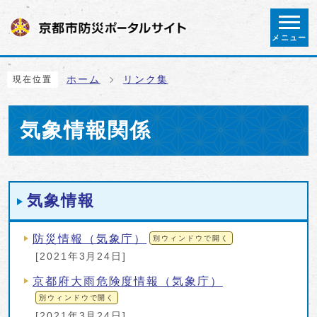
ページの先頭です
メニュー
ここから本文です
ホーム
リンク集
現在位置
気象情報関係
メインメニュー
気象情報
防災情報（気象庁）
別ウィンドウで開く
[2021年3月24日]
京都府大雨危険度情報（気象庁）
別ウィンドウで開く
[2021年3月24日]