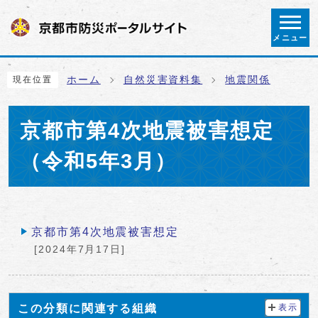
ページの先頭です
メニュー
ここから本文です
ホーム
自然災害資料集
地震関係
現在位置
京都市第4次地震被害想定
（令和5年3月）
メインメニュー
京都市第4次地震被害想定
[2024年7月17日]
この分類に関連する組織
表示