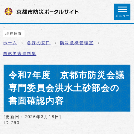
ページの先頭です
メニュー
ここから本文です
現在位置
ホーム
各課の窓口
防災危機管理室
自然災害資料集
令和7年度 京都市防災会議
専門委員会洪水土砂部会の
書面確認内容
[更新日：
2026年3月18日
]
ID:790