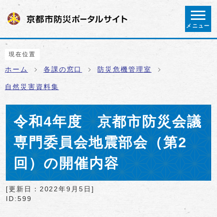
ページの先頭です
メニュー
ここから本文です
現在位置
ホーム
各課の窓口
防災危機管理室
自然災害資料集
令和4年度 京都市防災会議
専門委員会地震部会（第2
回）の開催内容
[更新日：
2022年9月5日
]
ID:599