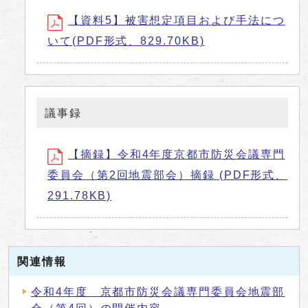
【資料5】被害想定項目および手法につ
いて(PDF形式、829.70KB)
議事録
【摘録】令和4年度京都市防災会議専門
委員会（第2回地震部会）摘録 (PDF形式、
291.78KB)
関連情報
令和4年度 京都市防災会議専門委員会地震部