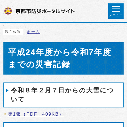
メニュー
ここから本文です
ホーム
現在位置
平成24年度から令和7年度
までの災害記録
令和８年２月７日からの大雪につ
いて
第1報（PDF、409KB）