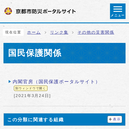
ページの先頭です
メニュー
ここから本文です
ホーム
リンク集
その他の災害関係
現在位置
国民保護関係
メインメニュー
内閣官房（国民保護ポータルサイト）
別ウィンドウで開く
[2021年3月24日]
この分類に関連する組織
表示