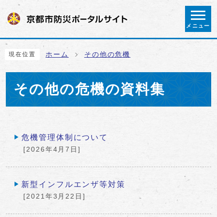
ページの先頭です
メニュー
ここから本文です
ホーム
その他の危機
現在位置
その他の危機の資料集
メインメニュー
危機管理体制について
[2026年4月7日]
新型インフルエンザ等対策
[2021年3月22日]