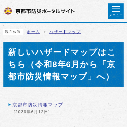
ページの先頭です
メニュー
ここから本文です
ホーム
ハザードマップ
現在位置
新しいハザードマップはこ
ちら（令和8年6月から「京
都市防災情報マップ」へ）
メインメニュー
京都市防災情報マップ
[2026年6月12日]