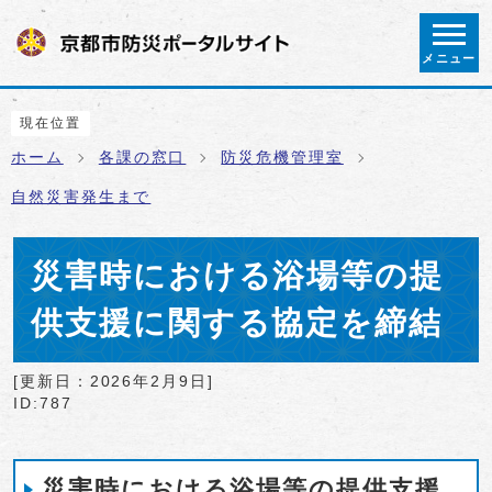
ページの先頭です
メニュー
ここから本文です
現在位置
ホーム
各課の窓口
防災危機管理室
自然災害発生まで
災害時における浴場等の提
供支援に関する協定を締結
[更新日：
2026年2月9日
]
ID:787
災害時における浴場等の提供支援