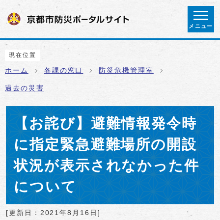
ページの先頭です
メニュー
ここから本文です
現在位置
ホーム
各課の窓口
防災危機管理室
過去の災害
【お詫び】避難情報発令時
に指定緊急避難場所の開設
状況が表示されなかった件
について
[更新日：
2021年8月16日
]