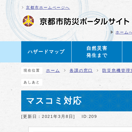
ページの先頭です
京都市ホームページへ
ホーム
自然災害
ハザードマップ
発生まで
ここから本文です
ホーム
各課の窓口
防災危機管理
現在位置
あしあと
マスコミ対応
[更新日：
2021年3月8日
]
ID:209