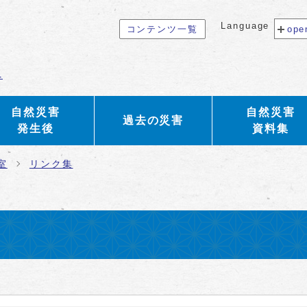
Language
コンテンツ一覧
ope
へ
自然災害
自然災害
過去の災害
発生後
資料集
室
リンク集