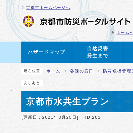
ページの先頭です
京都市ホームページへ
ホーム
自然災害
ハザードマップ
発生まで
ここから本文です
ホーム
各課の窓口
防災危機管理
現在位置
あしあと
京都市水共生プラン
[更新日：
2021年3月25日
]
ID:201