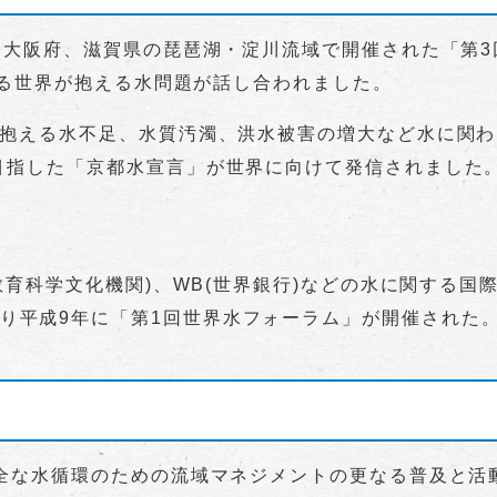
大阪府、滋賀県の琵琶湖・淀川流域で開催された「第3
抱える世界が抱える水問題が話し合われました。
抱える水不足、水質汚濁、洪水被害の増大など水に関わ
目指した「京都水宣言」が世界に向けて発信されました
合教育科学文化機関)、WB(世界銀行)などの水に関する
)の提唱により平成9年に「第1回世界水フォーラム」が開催された
全な水循環のための流域マネジメントの更なる普及と活動