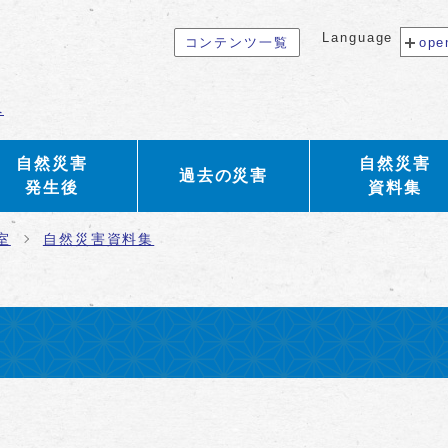
Language
コンテンツ一覧
ope
へ
自然災害
自然災害
過去の災害
発生後
資料集
室
自然災害資料集