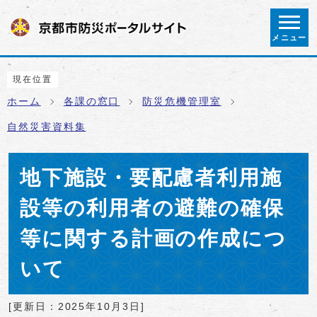
ページの先頭です
メニュー
ここから本文です
現在位置
ホーム
各課の窓口
防災危機管理室
自然災害資料集
地下施設・要配慮者利用施
設等の利用者の避難の確保
等に関する計画の作成につ
いて
[更新日：
2025年10月3日
]