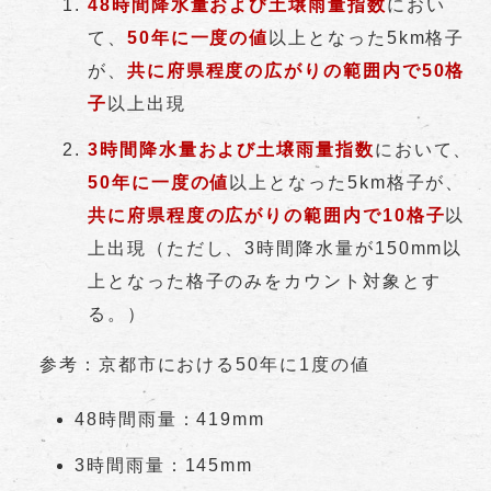
48時間降水量および土壌雨量指数
におい
て、
50年に一度の値
以上となった5km格子
が、
共に府県程度の広がりの範囲内で50格
子
以上出現
3時間降水量および土壌雨量指数
において、
50年に一度の値
以上となった5km格子が、
共に府県程度の広がりの範囲内で10格子
以
上出現（ただし、3時間降水量が150mm以
上となった格子のみをカウント対象とす
る。）
参考：京都市における50年に1度の値
48時間雨量：419mm
3時間雨量：145mm