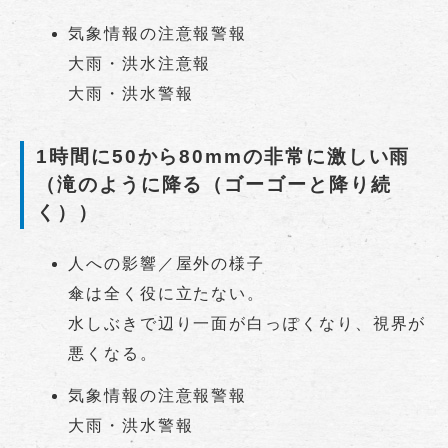
気象情報の注意報警報
大雨・洪水注意報
大雨・洪水警報
1時間に50から80mmの非常に激しい雨
（滝のように降る（ゴーゴーと降り続
く））
人への影響／屋外の様子
傘は全く役に立たない。
水しぶきで辺り一面が白っぽくなり、視界が
悪くなる。
気象情報の注意報警報
大雨・洪水警報