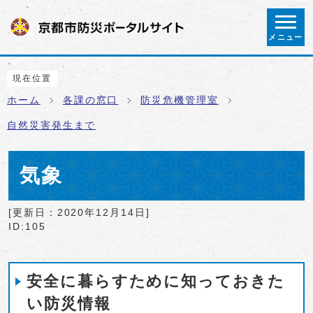
ページの先頭です
メニュー
ここから本文です
現在位置
ホーム
各課の窓口
防災危機管理室
自然災害発生まで
気象
[更新日：
2020年12月14日
]
ID:105
安全に暮らすために知っておきた
い防災情報