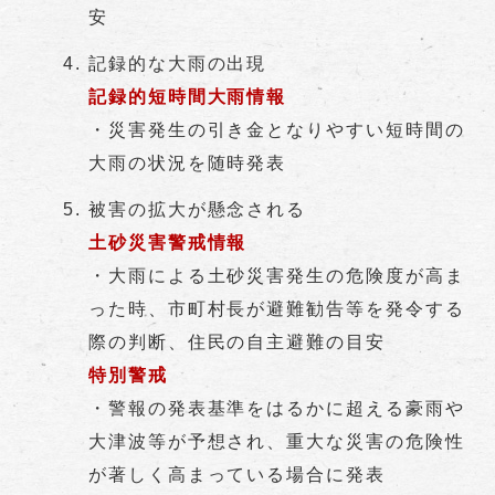
安
記録的な大雨の出現
記録的短時間大雨情報
・災害発生の引き金となりやすい短時間の
大雨の状況を随時発表
被害の拡大が懸念される
土砂災害警戒情報
・大雨による土砂災害発生の危険度が高ま
った時、市町村長が避難勧告等を発令する
際の判断、住民の自主避難の目安
特別警戒
・警報の発表基準をはるかに超える豪雨や
大津波等が予想され、重大な災害の危険性
が著しく高まっている場合に発表