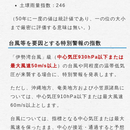
土壌雨量指数：246
（50年に一度の値は統計値であり、一の位の大小
まで厳密に評価する意味は無い。)
台風等を要因とする特別警報の指数
「伊勢湾台風」級（
中心気圧930hPa以下または
最大風速50m/s以上
）の台風や同程度の温帯低気
圧が来襲する場合に、特別警報を発表します。
ただし、沖縄地方、奄美地方および小笠原諸島に
ついては、中心気圧910hPa以下または最大風速
60m/s以上とします。
台風については、指標となる中心気圧または最大
風速を保ったまま、中心が接近・通過すると予想