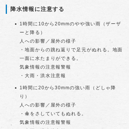
降水情報に注意する
1時間に10から20mmのやや強い雨（ザーザ
ーと降る）
人への影響／屋外の様子
・地面からの跳ね返りで足元がぬれる。地面
一面に水たまりができる。
気象情報の注意報警報
・大雨・洪水注意報
1時間に20から30mmの強い雨（どしゃ降
り）
人への影響／屋外の様子
・傘をさしていてもぬれる。
気象情報の注意報警報