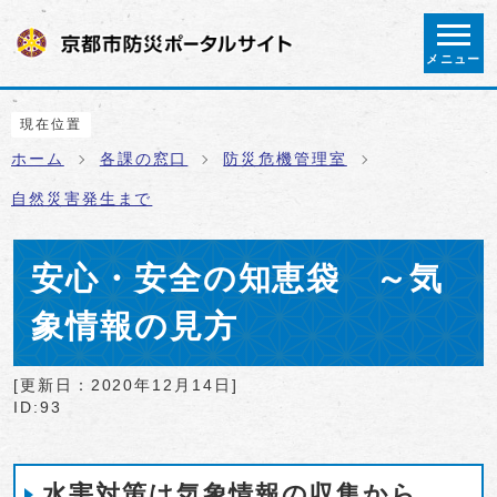
ページの先頭です
メニュー
ここから本文です
現在位置
ホーム
各課の窓口
防災危機管理室
自然災害発生まで
安心・安全の知恵袋 ～気
象情報の見方
[更新日：
2020年12月14日
]
ID:93
水害対策は気象情報の収集から