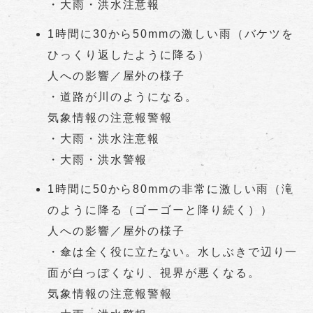
・大雨・洪水注意報
1時間に30から50mmの激しい雨（バケツを
ひっくり返したように降る）
人への影響／屋外の様子
・道路が川のようになる。
気象情報の注意報警報
・大雨・洪水注意報
・大雨・洪水警報
1時間に50から80mmの非常に激しい雨（滝
のように降る（ゴーゴーと降り続く））
人への影響／屋外の様子
・傘は全く役に立たない。水しぶきで辺り一
面が白っぽくなり、視界が悪くなる。
気象情報の注意報警報