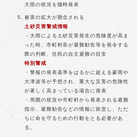
大雨の状況を随時発表
被害の拡大が懸念される
土砂災害警戒情報
・大雨による土砂災害発生の危険度が高ま
った時、市町村長が避難勧告等を発令する
際の判断、住民の自主避難の目安
特別警戒
・警報の発表基準をはるかに超える豪雨や
大津波等が予想され、重大な災害の危険性
が著しく高まっている場合に発表
・周囲の状況や市町村から発表される避難
指示、避難勧告などの情報に留意し、ただ
ちに命を守るための行動をとる必要があ
る。