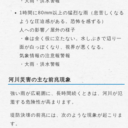
・大雨・洪水警報
1時間に80mm以上の猛烈な雨（息苦しくなる
ような圧迫感がある。恐怖を感ずる）
人への影響／屋外の様子
・傘は全く役に立たない。水しぶきで辺り一
面が白っぽくなり、視界が悪くなる。
気象情報の注意報警報
・大雨・洪水警報
河川災害の主な前兆現象
強い雨が広範囲に、長時間続くときは、河川が氾
濫する危険性が高まります。
堤防決壊の前兆には、次のような現象が起こりま
す。